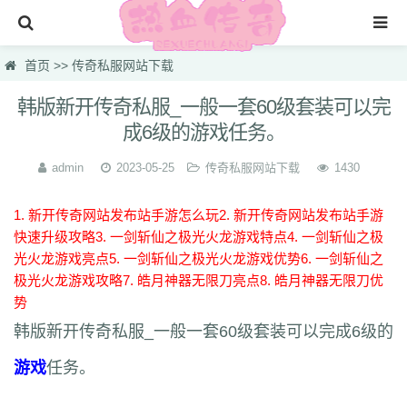
首页
首页
>>
传奇私服网站下载
传奇公益服开机
韩版新开传奇私服_一般一套60级套装可以完
成6级的游戏任务。
传奇私服网站下载
传奇3sf
admin
2023-05-25
传奇私服网站下载
1430
传奇变态私服
1. 新开传奇网站发布站手游怎么玩
2. 新开传奇网站发布站手游
免费传奇
快速升级攻略
3. 一剑斩仙之极光火龙游戏特点
4. 一剑斩仙之极
光火龙游戏亮点
5. 一剑斩仙之极光火龙游戏优势
6. 一剑斩仙之
传奇3官网登陆
极光火龙游戏攻略
7. 皓月神器无限刀亮点
8. 皓月神器无限刀优
势
新开传奇开服表
韩版新开传奇私服_一般一套60级套装可以完成6级的
新开传奇公益服发布网站
游戏
任务。