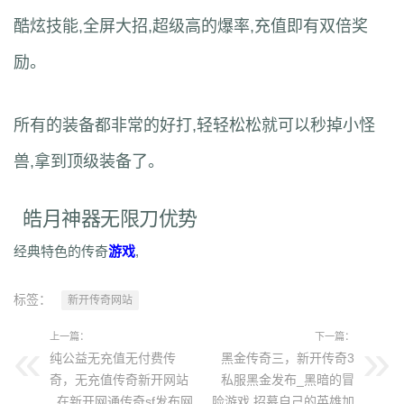
酷炫技能,全屏大招,超级高的爆率,充值即有双倍奖
励。
所有的装备都非常的好打,轻轻松松就可以秒掉小怪
兽,拿到顶级装备了。
皓月神器无限刀优势
经典特色的传奇
游戏
,
标签：
新开传奇网站
上一篇：
下一篇：
纯公益无充值无付费传
黑金传奇三，新开传奇3
奇，无充值传奇新开网站
私服黑金发布_黑暗的冒
_在新开网通传奇sf发布网
险游戏,招募自己的英雄加