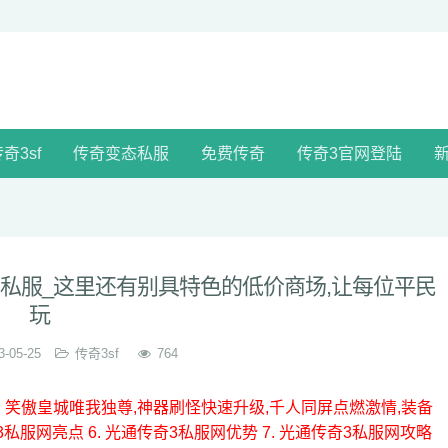
奇3sf
传奇变态私服
免费传奇
传奇3官网登陆
私服_这里还有别具特色的低价商场,让每位平民
玩
3-05-25
传奇3sf
764
3. 笑傲皇城唯我独尊,神器刷怪快速升级,千人同屏点燃激情,装备
奇3私服网亮点
6. 光通传奇3私服网优势
7. 光通传奇3私服网攻略