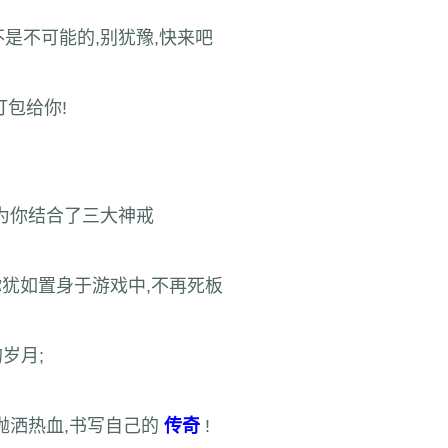
是不可能的,别犹豫,快来吧
打包给你!
为你结合了三大神戒
你犹如置身于游戏中,不再死板
岁月;
抛洒热血,书写自己的
传奇
!